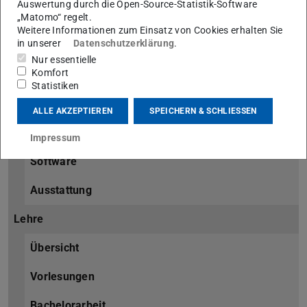
Auswertung durch die Open-Source-Statistik-Software
Institut für Materialwissenschaft
„Matomo“ regelt.
Weitere Informationen zum Einsatz von Cookies erhalten Sie
in unserer
Datenschutzerklärung
.
Forschung
Nur essentielle
Komfort
Forschungsgebiete
Statistiken
Publikationen
ALLE AKZEPTIEREN
SPEICHERN & SCHLIESSEN
Dissertationen
Impressum
Software
Ausstattung
Lehre
Übersicht
Vorlesungen
Bachelorarbeit