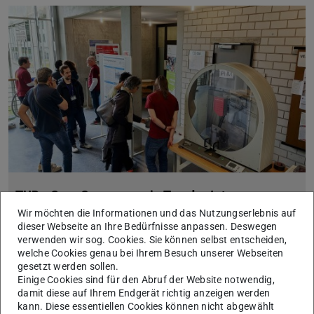
TUDa OpenCampus – ein Tag der Interesse an
MaWi weckt
Wir möchten die Informationen und das Nutzungserlebnis auf
dieser Webseite an Ihre Bedürfnisse anpassen. Deswegen
27.05.2025
verwenden wir sog. Cookies. Sie können selbst entscheiden,
Der Fachbereich Materialwissenschaft beteiligte sich mit
welche Cookies genau bei Ihrem Besuch unserer Webseiten
einem vielfältigen Programm am OpenCampus Day der TU
gesetzt werden sollen.
Darmstadt an der Lichtwiese.
Einige Cookies sind für den Abruf der Website notwendig,
Der Fachbereich Materialwissenschaft beteiligte sich mit
damit diese auf Ihrem Endgerät richtig anzeigen werden
einem vielfältigen Programm am OpenCampus Day der TU
kann. Diese essentiellen Cookies können nicht abgewählt
Darmstadt an der Lichtwiese.