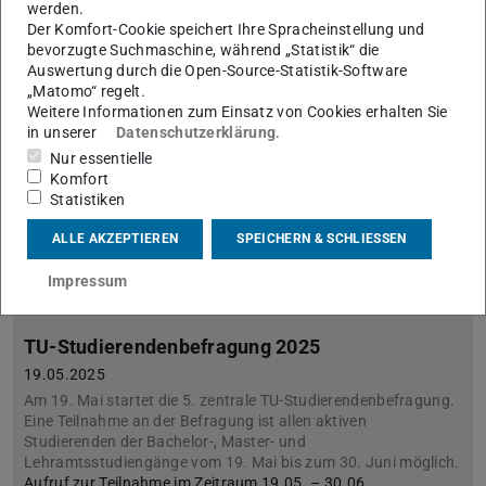
werden.
Der Komfort-Cookie speichert Ihre Spracheinstellung und
bevorzugte Suchmaschine, während „Statistik“ die
Auswertung durch die Open-Source-Statistik-Software
„Matomo“ regelt.
Weitere Informationen zum Einsatz von Cookies erhalten Sie
in unserer
Datenschutzerklärung
.
Nur essentielle
Komfort
Statistiken
ALLE AKZEPTIEREN
SPEICHERN & SCHLIESSEN
Impressum
TU-Studierendenbefragung 2025
19.05.2025
Am 19. Mai startet die 5. zentrale TU-Studierendenbefragung.
Eine Teilnahme an der Befragung ist allen aktiven
Studierenden der Bachelor-, Master- und
Lehramtsstudiengänge vom 19. Mai bis zum 30. Juni möglich.
Aufruf zur Teilnahme im Zeitraum 19.05. – 30.06.