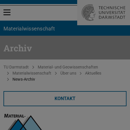
Menü öffnen
Materialwissenschaft
Archiv
Sie befinden sich hier:
TU Darmstadt
Material- und Geowissenschaften
Materialwissenschaft
Über uns
Aktuelles
News-Archiv
KONTAKT