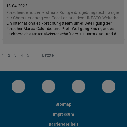
15.04.2025
Forschende nutzen erstmals Röntgenbildgebungstechnologie
zur Charakterierung von Fossilien aus dem UNESCO-Welterbe
Ein internationales Forschungsteam unter Beteiligung der
Forscher Marco Colombo and Prof. Wolfgang Ensinger des
Fachbereichs Materialwissenschaft der TU Darmstadt und d…
1
2
3
4
5
Nächste
Letzte
Das Institut für Materialwissenschaft bei 
Unser instagram Account
Unser youtube Kan
Unsere
Sitemap
Impressum
Barrierefreiheit