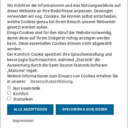
Wir möchten die Informationen und das Nutzungserlebnis auf
dieser Webseite an Ihre Bedürfnisse anpassen. Deswegen
verwenden wir sog. Cookies. Sie können selbst entscheiden,
Themen
welche Cookies genau bei Ihrem Besuch unserer Webseiten
gesetzt werden sollen.
Funktionale Materialien (FM)
Einige Cookies sind für den Abruf der Website notwendig,
damit diese auf Ihrem Endgerät richtig anzeigen werden
kann. Diese essentiellen Cookies können nicht abgewählt
werden.
Der Komfort-Cookie speichert Ihre Spracheinstellung und
bevorzugte Suchmaschine, während „Statistik“ die
Auswertung durch die Open-Source-Statistik-Software
„Matomo“ regelt.
Weitere Artikel
Weitere Informationen zum Einsatz von Cookies erhalten Sie
in unserer
Datenschutzerklärung
.
Kryokugelmahlen (Retsch Kryomühle)
Nur essentielle
Verdichtung und Verformung
Komfort
Statistiken
DSC
ALLE AKZEPTIEREN
SPEICHERN & SCHLIESSEN
Anton Paar Rheometer
Bogenschmelzen
Impressum