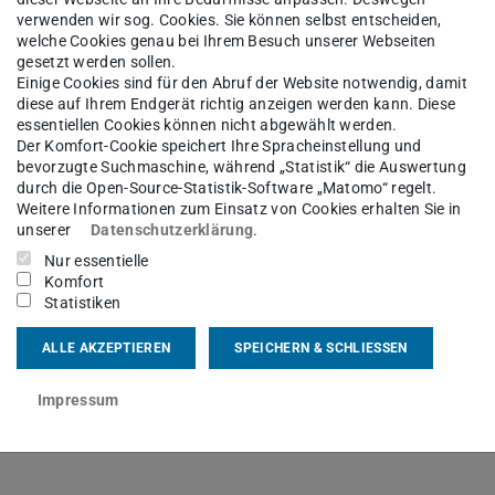
verwenden wir sog. Cookies. Sie können selbst entscheiden,
chaft bietet die
Graduiertenschule
welche Cookies genau bei Ihrem Besuch unserer Webseiten
Angebote.
gesetzt werden sollen.
Einige Cookies sind für den Abruf der Website notwendig, damit
diese auf Ihrem Endgerät richtig anzeigen werden kann. Diese
essentiellen Cookies können nicht abgewählt werden.
Der Komfort-Cookie speichert Ihre Spracheinstellung und
bevorzugte Suchmaschine, während „Statistik“ die Auswertung
durch die Open-Source-Statistik-Software „Matomo“ regelt.
Weitere Informationen zum Einsatz von Cookies erhalten Sie in
bungen unserer Fachgebiete. Darüber hinaus
unserer
Datenschutzerklärung
.
Überblick über die Schwerpunkte und weitere
Nur essentielle
Komfort
Statistiken
ALLE AKZEPTIEREN
SPEICHERN & SCHLIESSEN
enschaft
Impressum
zentralen
Stellenportal
der TU Darmstadt.