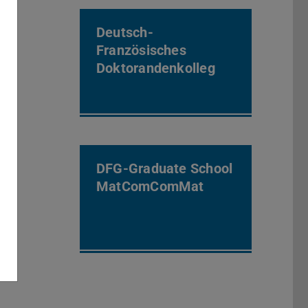
Deutsch-
Französisches
Doktorandenkolleg
DFG-Graduate School
MatComComMat