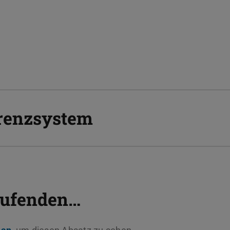
renzsystem
aufenden…