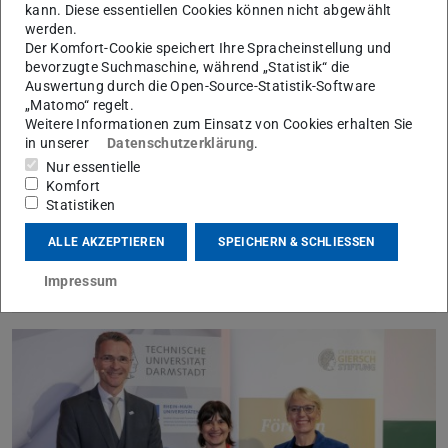
kann. Diese essentiellen Cookies können nicht abgewählt
werden.
Der Komfort-Cookie speichert Ihre Spracheinstellung und
bevorzugte Suchmaschine, während „Statistik“ die
Auswertung durch die Open-Source-Statistik-Software
„Matomo“ regelt.
Weitere Informationen zum Einsatz von Cookies erhalten Sie
in unserer
Datenschutzerklärung
.
Nur essentielle
Komfort
Influence of donor and acceptor doping on
Statistiken
conductivity in potassium niobate
ALLE AKZEPTIEREN
SPEICHERN & SCHLIESSEN
30. Januar 2026
Impressum