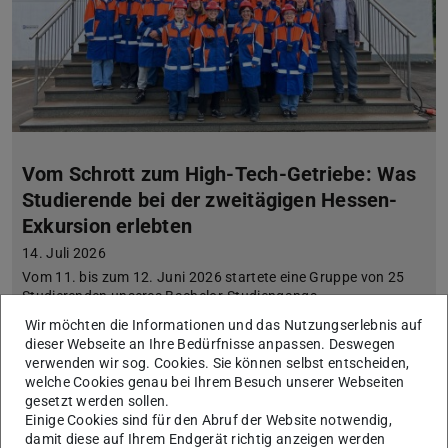
Vom Schrott zum High-Tech-Getriebe: Was
Studierende bei der zweitägigen Hessen-
Exkursion erlebten
14. Juli 2026
Vom 11. bis zum 12. Juni 2026 startete eine Gruppe von 25
Studierenden unseres Bachelor-Studiengangs
Materialwissenschaft – regulär verankert im vierten Semeste…
Wir möchten die Informationen und das Nutzungserlebnis auf
dieser Webseite an Ihre Bedürfnisse anpassen. Deswegen
verwenden wir sog. Cookies. Sie können selbst entscheiden,
welche Cookies genau bei Ihrem Besuch unserer Webseiten
gesetzt werden sollen.
Einige Cookies sind für den Abruf der Website notwendig,
damit diese auf Ihrem Endgerät richtig anzeigen werden