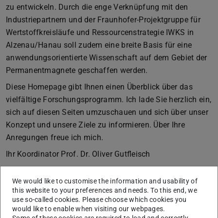
zu entwickeln. Durch die enge Verknüpfung mit den
Industriepartnern und der Fraunhofer-Projektgruppe für
Wertstoffkreisläufe und Ressourcenstrategie IWKS in
Alzenau/Hanau soll zudem eine breite Basis für eine
anwendungsorientierte Wissenschaft auf dem Gebiet der
Permanentmagnete geschaffen werden.
Diese Homepage gibt Ihnen einen Überblick über das
vielfältige Forschungsprogramm. Ich lade Sie herzlich ein,
sich auf diesen Seiten umzuschauen und sich über unser
Konzept und unsere Ziele zu informieren. Über Ihre
Anregungen freue ich mich.
Ihr Koordinator Prof. Dr. Oliver Gutfleisch
Darmstadt, den 10. März 2014 und den 5. Dezember 2016
We would like to customise the information and usability of
this website to your preferences and needs. To this end, we
use so-called cookies. Please choose which cookies you
would like to enable when visiting our webpages.
Some of these cookies are required to load and correctly