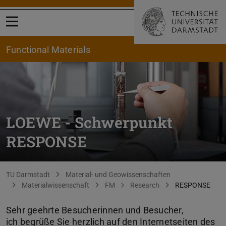
Open menu
Functional Materials
LOEWE - Schwerpunkt
RESPONSE
You are here:
TU Darmstadt
Material- und Geowissenschaften
Materialwissenschaft
FM
Research
RESPONSE
Sehr geehrte Besucherinnen und Besucher,
ich begrüße Sie herzlich auf den Internetseiten des