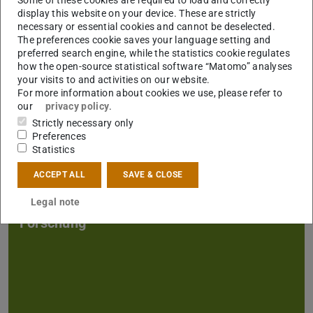
display this website on your device. These are strictly
necessary or essential cookies and cannot be deselected.
The preferences cookie saves your language setting and
preferred search engine, while the statistics cookie regulates
how the open-source statistical software “Matomo” analyses
your visits to and activities on our website.
Organisationsstruktur und Team
For more information about cookies we use, please refer to
our
privacy policy
.
Strictly necessary only
Preferences
Statistics
ACCEPT ALL
SAVE & CLOSE
Legal note
Forschung