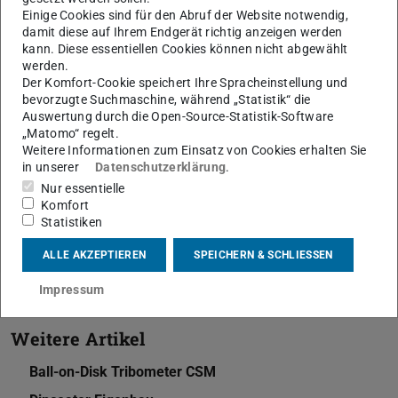
Einige Cookies sind für den Abruf der Website notwendig,
damit diese auf Ihrem Endgerät richtig anzeigen werden
kann. Diese essentiellen Cookies können nicht abgewählt
werden.
Der Komfort-Cookie speichert Ihre Spracheinstellung und
bevorzugte Suchmaschine, während „Statistik“ die
Auswertung durch die Open-Source-Statistik-Software
„Matomo“ regelt.
Weitere Informationen zum Einsatz von Cookies erhalten Sie
in unserer
Datenschutzerklärung
.
Themen
Nur essentielle
Material Analytik (MA)
Komfort
Statistiken
ALLE AKZEPTIEREN
SPEICHERN & SCHLIESSEN
Impressum
Weitere Artikel
Ball-on-Disk Tribometer CSM