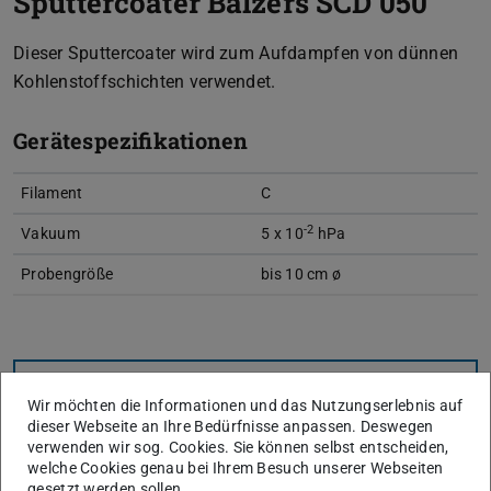
Sputtercoater Balzers SCD 050
Dieser Sputtercoater wird zum Aufdampfen von dünnen
Kohlenstoffschichten verwendet.
Gerätespezifikationen
Filament
C
-2
Vakuum
5 x 10
hPa
Probengröße
bis 10 cm ø
KONTAKT
Wir möchten die Informationen und das Nutzungserlebnis auf
dieser Webseite an Ihre Bedürfnisse anpassen. Deswegen
verwenden wir sog. Cookies. Sie können selbst entscheiden,
welche Cookies genau bei Ihrem Besuch unserer Webseiten
gesetzt werden sollen.