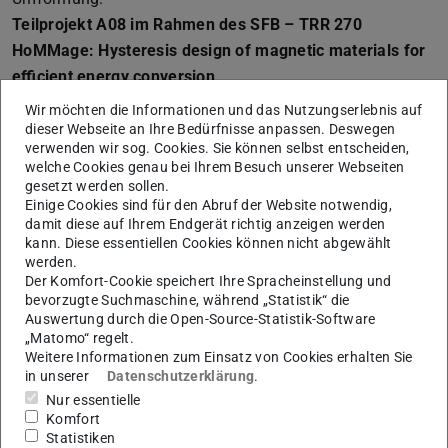
Teilprojekt A08 im Rahmen des SFB – TRR 270
HoMMage: Hysteresis design of magnetic materials for
efficient energy conversion
Ziel des Teilprojektes ist die gezielte Mikrostrukturelle
Wir möchten die Informationen und das Nutzungserlebnis auf
Anpassung zur magnetischen Härtung ferromagnetischer
dieser Webseite an Ihre Bedürfnisse anpassen. Deswegen
verwenden wir sog. Cookies. Sie können selbst entscheiden,
Materialien wie SmCo5 und Nd2Fe14B durch hochgradige
welche Cookies genau bei Ihrem Besuch unserer Webseiten
plastische Umformung mittels Hochdrucktorsionspressen.
gesetzt werden sollen.
Einige Cookies sind für den Abruf der Website notwendig,
Der Prozess wird dabei sowohl an Vollmaterial als auch
damit diese auf Ihrem Endgerät richtig anzeigen werden
an Pulvern, zur Herstellung von nanostrukturierten
kann. Diese essentiellen Cookies können nicht abgewählt
Kompositen oder homogenen, übersättigten
werden.
Der Komfort-Cookie speichert Ihre Spracheinstellung und
Mischkristallen, angewendet. Durch die Verwendung von
bevorzugte Suchmaschine, während „Statistik“ die
Pulvern als Ausgangsmaterialien können Grenzen
Auswertung durch die Open-Source-Statistik-Software
herkömmlicher Produktionsverfahren überwunden
„Matomo“ regelt.
Weitere Informationen zum Einsatz von Cookies erhalten Sie
werden, da keine Beschränkung durch ein
in unserer
Datenschutzerklärung
.
Phasendiagramm besteht. Der Prozess führt dabei
Nur essentielle
aufgrund der hohen Drücke und den hohen plastischen
Komfort
Statistiken
Dehnungen sowohl zur Konsolidierung der Pulver als