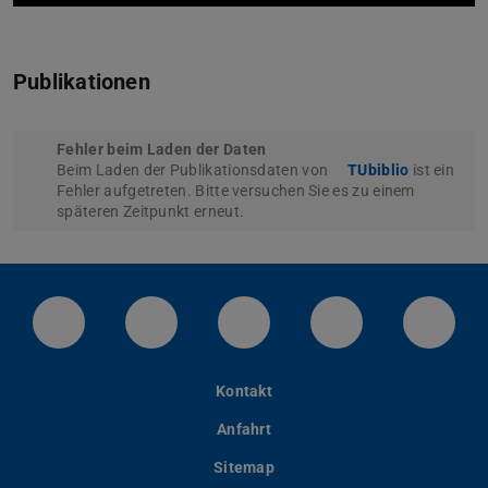
Publikationen
Fehler beim Laden der Daten
Beim Laden der Publikationsdaten von
TUbiblio
ist ein
Fehler aufgetreten. Bitte versuchen Sie es zu einem
späteren Zeitpunkt erneut.
LinkedIn-Seite der TU Darmstadt
Instagram-Kanal der TU Darmstad
Bluesky-Kanal der TU D
Facebook-Seite
YouTu
Kontakt
Anfahrt
Sitemap