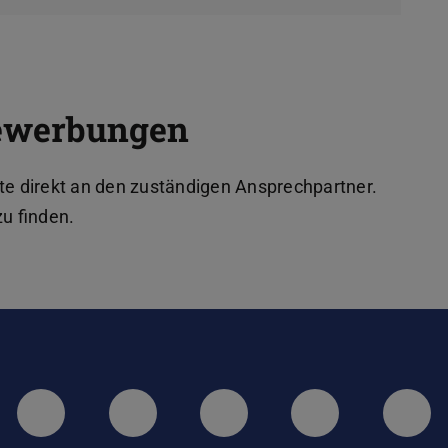
bewerbungen
tte direkt an den zuständigen Ansprechpartner.
zu finden.
LinkedIn-Seite der TU Darmstadt
Instagram-Kanal der TU 
Bluesky-Kanal de
Facebook-
You