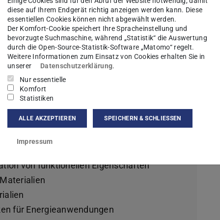
Einige Cookies sind für den Abruf der Website notwendig, damit
diese auf Ihrem Endgerät richtig anzeigen werden kann. Diese
eschäftigt sich mit der nachhaltigen
essentiellen Cookies können nicht abgewählt werden.
Der Komfort-Cookie speichert Ihre Spracheinstellung und
ionellen Eigenschaften von
bevorzugte Suchmaschine, während „Statistik“ die Auswertung
eresse liegt dabei sowohl auf den
durch die Open-Source-Statistik-Software „Matomo“ regelt.
Weitere Informationen zum Einsatz von Cookies erhalten Sie in
n Funktionseigenschaften zugrunde
unserer
Datenschutzerklärung
.
evante Themen.
Nur essentielle
Komfort
Statistiken
ALLE AKZEPTIEREN
SPEICHERN & SCHLIESSEN
Impressum
tion von funktionellen Eigenschaften
Materialien
rialien
iken für Energieanwendungen