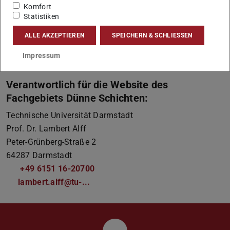
Komfort
2004, GVBl. I S. 382, in der Fassung vom 14. Dezember
Statistiken
2009, GVBl. I S. 699) ist sie autonome Universität des
ALLE AKZEPTIEREN
SPEICHERN & SCHLIESSEN
Landes Hessen.
Impressum der Technischen Universität Darmstadt
Impressum
Verantwortlich für die Website des
Fachgebiets Dünne Schichten:
Technische Universität Darmstadt
Prof. Dr.
Lambert Alff
Peter-Grünberg-Straße 2
64287
Darmstadt
+49 6151 16-20700
lambert.alff@tu-...