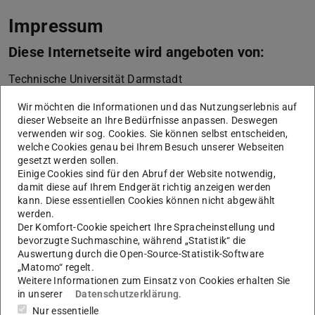
Impressum
Diese Internetseite wird angeboten von:
Technische Universität Darmstadt
Karolinenplatz 5
Wir möchten die Informationen und das Nutzungserlebnis auf
64289
Darmstadt
dieser Webseite an Ihre Bedürfnisse anpassen. Deswegen
+49 6151 16-01
verwenden wir sog. Cookies. Sie können selbst entscheiden,
welche Cookies genau bei Ihrem Besuch unserer Webseiten
vertreten durch die Präsidentin der Technischen
gesetzt werden sollen.
Einige Cookies sind für den Abruf der Website notwendig,
Universität Darmstadt, Prof. Dr. Tanja Brühl
damit diese auf Ihrem Endgerät richtig anzeigen werden
kann. Diese essentiellen Cookies können nicht abgewählt
Die Technische Universität Darmstadt ist eine
werden.
rechtsfähige Körperschaft des öffentlichen Rechts gemäß
Der Komfort-Cookie speichert Ihre Spracheinstellung und
§ 1 Abs. 1 i.V.m. § 2 Abs. 1 Nr. 1 HHG (Hessisches
bevorzugte Suchmaschine, während „Statistik“ die
Auswertung durch die Open-Source-Statistik-Software
Hochschulgesetz vom 14. Dezember 2009, GVBl. I S.
„Matomo“ regelt.
666). Seit dem In-Kraft-Treten des TU Darmstadt-Gesetzes
Weitere Informationen zum Einsatz von Cookies erhalten Sie
(Gesetz zur organisatorischen Fortentwicklung der
in unserer
Datenschutzerklärung
.
Technischen Universität Darmstadt vom 05. Dezember
Nur essentielle